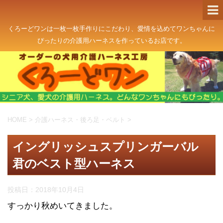
くろーどワンは一枚一枚手作りにこだわり、愛情を込めてワンちゃんに
ぴったりの介護用ハーネスを作っているお店です。
HOME
>
介護ハーネス・後ろ足・ベルト
>
イングリッシュスプリンガーバル
君のベスト型ハーネス
投稿日：
2018年10月4日
すっかり秋めいてきました。