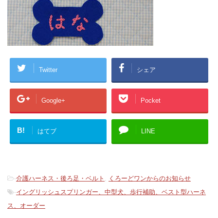
Twitter
シェア
Google+
Pocket
B!
はてブ
LINE
-
介護ハーネス・後ろ足・ベルト
,
くろーどワンからのお知らせ
-
イングリッシュスプリンガー、中型犬、歩行補助、ベスト型ハーネ
ス、オーダー