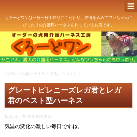
くろーどワンは一枚一枚手作りにこだわり、愛情を込めてワンちゃんに
ぴったりの介護用ハーネスを作っているお店です。
HOME
>
介護ハーネス・後ろ足・ベルト
>
グレートピレニーズレガ君とレガ
君のベスト型ハーネス
投稿日：
2018年9月20日
気温の変化の激しい毎日ですね。