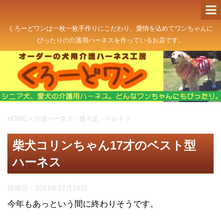
くろーどワンは一枚一枚手作りにこだわり、愛情を込めてワンちゃんに
ぴったりの介護用ハーネスを作っているお店です。
HOME
>
介護ハーネス・後ろ足・ベルト
>
柴犬コリンちゃん17才のベスト型
ハーネス
投稿日：
2021年12月24日
今年もあっという間に終わりそうです。