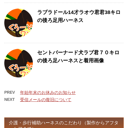
ラブラドール14才ラオウ君君38キロ
の後ろ足用ハーネス
セントバーナード犬ラブ君７０キロ
の後ろ足ハーネスと着用画像
PREV
年始年末のお休みのお知らせ
NEXT
受信メールの復旧について
介護・歩行補助ハーネスのこだわり（製作からアフタ