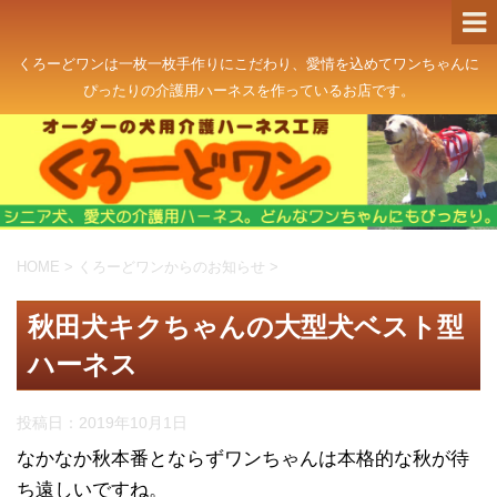
くろーどワンは一枚一枚手作りにこだわり、愛情を込めてワンちゃんに
ぴったりの介護用ハーネスを作っているお店です。
HOME
>
くろーどワンからのお知らせ
>
秋田犬キクちゃんの大型犬ベスト型
ハーネス
投稿日：
2019年10月1日
なかなか秋本番とならずワンちゃんは本格的な秋が待
ち遠しいですね。