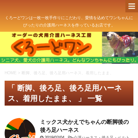
くろーどワンは一枚一枚手作りにこだわり、愛情を込めてワンちゃんに
ぴったりの介護用ハーネスを作っているお店です。
HOME
>
断脚、後ろ足、後ろ足用ハーネス、着用したまま、
「 断脚、後ろ足、後ろ足用ハーネ
ス、着用したまま、 」 一覧
ミックス犬かえでちゃんの断脚後の
後ろ足ハーネス
2019/02/04
-
介護ハーネス・後ろ足・ベルト
,